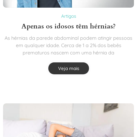
Artigos
Apenas os idosos têm hérnias?
As hérnias da parede abdominal podem atingir pessoas
em qualquer idade. Cerca de 1 a 2% dos bebês
prematuros nascem com uma hérnia da
Veja mais