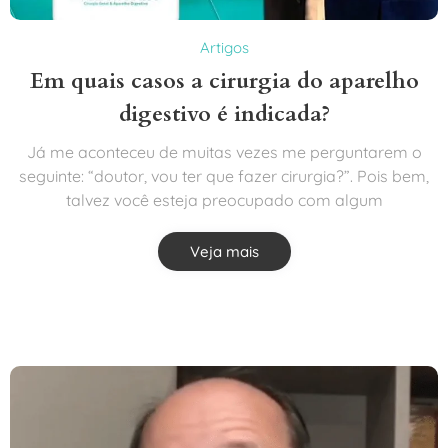
Artigos
Em quais casos a cirurgia do aparelho
digestivo é indicada?
Já me aconteceu de muitas vezes me perguntarem o
seguinte: “doutor, vou ter que fazer cirurgia?”. Pois bem,
talvez você esteja preocupado com algum
Veja mais