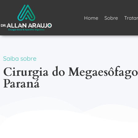
Home
Sobre
Trata
Saiba sobre
Cirurgia do Megaesôfago
Paraná