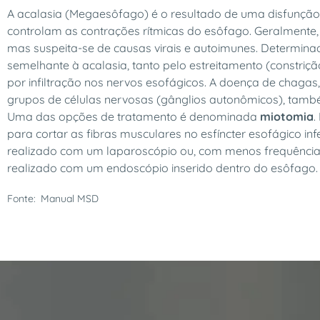
A acalasia (Megaesôfago) é o resultado de uma disfunçã
controlam as contrações rítmicas do esôfago. Geralmente
mas suspeita-se de causas virais e autoimunes. Determin
semelhante à acalasia, tanto pelo estreitamento (constrição
por infiltração nos nervos esofágicos. A doença de chagas
grupos de células nervosas (gânglios autonômicos), tamb
Uma das opções de tratamento é denominada
miotomia
.
para cortar as fibras musculares no esfíncter esofágico in
realizado com um laparoscópio ou, com menos frequência
realizado com um endoscópio inserido dentro do esôfago.
Fonte:
Manual MSD