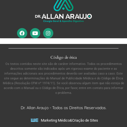
Código de ética
Os textos contidos neste site são de caráter informativo. Todos os procedimentos
descritos somente são indicados após um rigoroso exame do paciente e as
informações adicionais aos procedimentos deverão ser avaliadas caso a caso. Este
site segue as determinações do Manual de Publicidade Médica e do Código de Ética
Médica (Resolução CFM nº 1974/11). Se você observou algum item que não esteja de
acordo com o Manual ou o Código de Ética, por favor, entre em contato para informar
o problema.
Dr. Allan Araujo - Todos os Direitos Reservados.
Marketing Médico
&
Criação de Sites